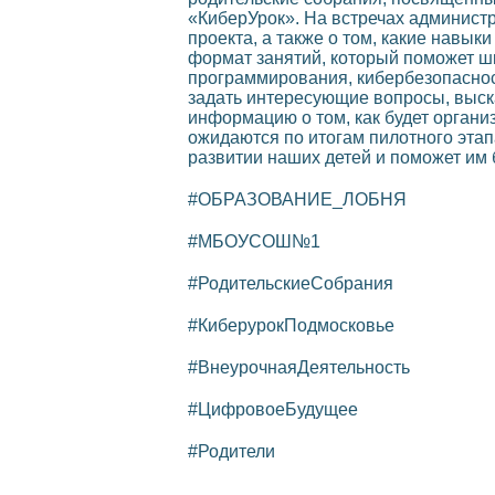
«КиберУрок». На встречах администр
проекта, а также о том, какие навы
формат занятий, который поможет ш
программирования, кибербезопаснос
задать интересующие вопросы, выск
информацию о том, как будет организ
ожидаются по итогам пилотного этап
развитии наших детей и поможет и
#ОБРАЗОВАНИЕ_ЛОБНЯ
#МБОУСОШ№1
#РодительскиеСобрания
#КиберурокПодмосковье
#ВнеурочнаяДеятельность
#ЦифровоеБудущее
#Родители