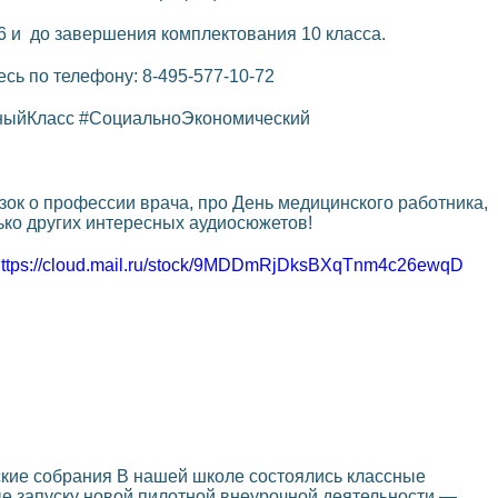
6 и до завершения комплектования 10 класса.
сь по телефону: 8-495-577-10-72
ныйКласс #СоциальноЭкономический
ок о профессии врача, про День медицинского работника,
лько других интересных аудиосюжетов!
https://cloud.mail.ru/stock/9MDDmRjDksBXqTnm4c26ewqD
кие собрания В нашей школе состоялись классные
е запуску новой пилотной внеурочной деятельности —