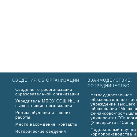
СВЕДЕНИЯ ОБ ОРГАНИЗАЦИИ
ВЗАИМОДЕЙСТВИЕ,
СОТРУДНИЧЕСТВО
Сведения о реорганизации
образовательной организации
Негосударственное
образовательное час
Учредитель МБОУ СОШ №1 и
учреждение высшего
вышестоящие организации
образования "Москов
Режим обучения и график
финансово-промышл
работы
университет "Синерги
(Университет "Синерг
Место нахождения, контакты
Федеральный научны
Исторические сведения
кормопроизводства и