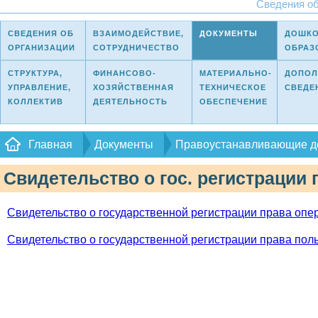
Сведения об
СВЕДЕНИЯ ОБ
ВЗАИМОДЕЙСТВИЕ,
ДОКУМЕНТЫ
ДОШКО
ОРГАНИЗАЦИИ
СОТРУДНИЧЕСТВО
ОБРАЗ
СТРУКТУРА,
ФИНАНСОВО-
МАТЕРИАЛЬНО-
ДОПОЛ
УПРАВЛЕНИЕ,
ХОЗЯЙСТВЕННАЯ
ТЕХНИЧЕСКОЕ
СВЕДЕ
КОЛЛЕКТИВ
ДЕЯТЕЛЬНОСТЬ
ОБЕСПЕЧЕНИЕ
Главная
Документы
Правоустанавливающие д
Свидетельство о гос. регистрации 
Свидетельство о государственной регистрации права опе
Свидетельство о государственной регистрации права пол