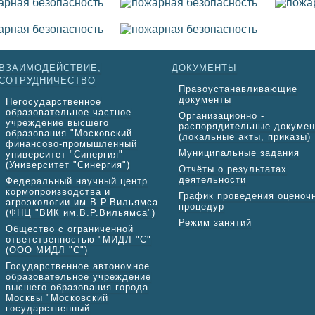
ВЗАИМОДЕЙСТВИЕ,
ДОКУМЕНТЫ
СОТРУДНИЧЕСТВО
Правоустанавливающие
документы
Негосударственное
образовательное частное
Организационно -
учреждение высшего
распорядительные докуме
образования "Московский
(локальные акты, приказы)
финансово-промышленный
Муниципальные задания
университет "Синергия"
(Университет "Синергия")
Отчёты о результатах
деятельности
Федеральный научный центр
кормопроизводства и
График проведения оценоч
агроэкологии им.В.Р.Вильямса
процедур
(ФНЦ "ВИК им.В.Р.Вильямса")
Режим занятий
Общество с ограниченной
ответственностью "МИДЛ "С"
(ООО МИДЛ "С")
Государственное автономное
образовательное учреждение
высшего образования города
Москвы "Московский
государственный